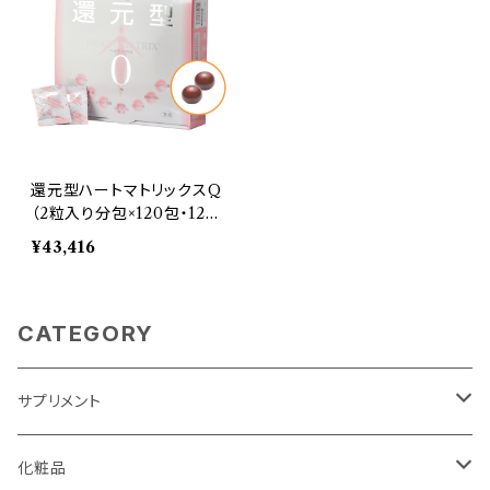
還元型ハートマトリックスQ
（2粒入り分包×120包・120
日分）
¥43,416
CATEGORY
サプリメント
エネルギー代謝
化粧品